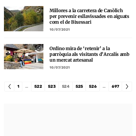
Millores a la carretera de Canòlich
per prevenir esllavissades en aiguats
com el de Bixessari
10/07/2021
Ordino mira de ‘retenir’ a la
parròquia als visitants d’Arcalís amb
un mercat artesanal
10/07/2021
1
…
522
523
524
525
526
…
697