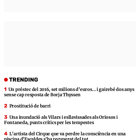
TRENDING
Un préstec del 2016, set milions d’euros… i gairebé dos anys
sense cap resposta de Borja Thyssen
Prostitució de barri
Una inundació als Vilars i esllavissades als Oriosos i
Fontaneda, punts crítics per les tempestes
L’artista del Cirque que va perdre la consciència en una
piscina d’Escaldes s’ha recuperat del tot