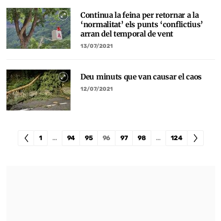
Continua la feina per retornar a la
‘normalitat’ els punts ‘conflictius’
arran del temporal de vent
13/07/2021
Deu minuts que van causar el caos
12/07/2021
1
…
94
95
96
97
98
…
124