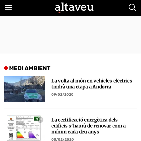
Bus
MEDI AMBIENT
La volta al món en vehicles elèctrics
tindrà una etapa a Andorra
09/02/2020
La certificació energètica dels
edificis s’haurà de renovar com a
mínim cada deu anys
05/02/2020