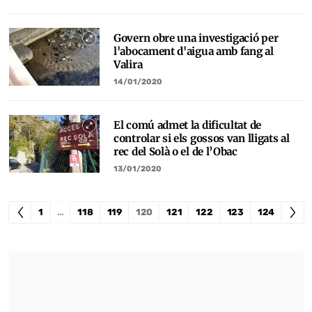
Govern obre una investigació per
l'abocament d'aigua amb fang al
Valira
14/01/2020
El comú admet la dificultat de
controlar si els gossos van lligats al
rec del Solà o el de l’Obac
13/01/2020
1
…
118
119
120
121
122
123
124