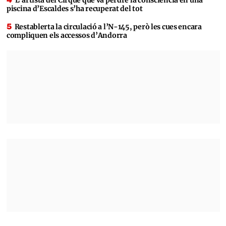
L’artista del Cirque que va perdre la consciència en una
piscina d’Escaldes s’ha recuperat del tot
Restablerta la circulació a l’N-145, però les cues encara
compliquen els accessos d’Andorra