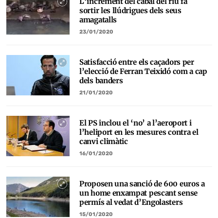
L’increment del cabal del riu fa
sortir les llúdrigues dels seus
amagatalls
23/01/2020
Satisfacció entre els caçadors per
l’elecció de Ferran Teixidó com a cap
dels banders
21/01/2020
El PS inclou el ‘no’ a l’aeroport i
l’heliport en les mesures contra el
canvi climàtic
16/01/2020
Proposen una sanció de 600 euros a
un home enxampat pescant sense
permís al vedat d’Engolasters
15/01/2020