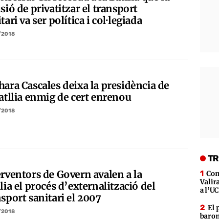
sió de privatitzar el transport
tari va ser política i col·legiada
/2018
hara Cascales deixa la presidència de
Batllia enmig de cert enrenou
/2018
TR
erventors de Govern avalen a la
Com
Valir
lia el procés d’externalització del
a l’UC
sport sanitari el 2007
El 
/2018
baron