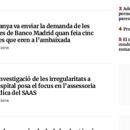
Ade
perme
pares
anya va enviar la demanda de les
Pro
es de Banco Madrid quan feia cinc
es que eren a l’ambaixada
El 
condu
/2018
roman
nvestigació de les irregularitats a
spital posa el focus en l’assessoria
ídica del SAAS
/2018