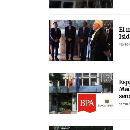
El 
Isid
12/10
Esp
Mad
sens
11/10