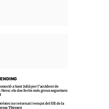
ENDING
moció a Sant Julià per l’accident de
a Nova: els dos ferits més greus segueixen
I
préstec no retornat i vençut del fill de la
essa Thyssen