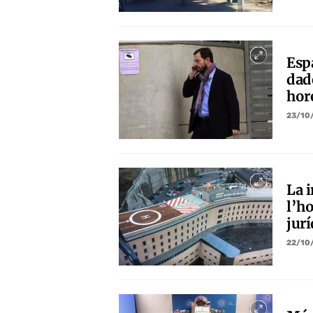
Esp
dad
hor
23/10
La i
l’ho
jur
22/10