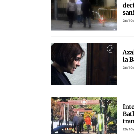
deci
sani
26/10
Aza
la 
26/10
Int
Batl
tran
25/10