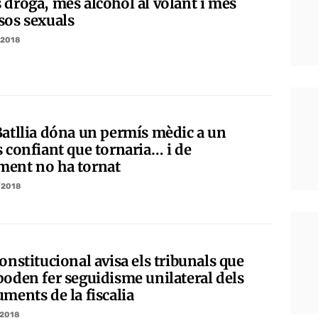
 droga, més alcohol al volant i més
sos sexuals
/2018
Batllia dóna un permís mèdic a un
s confiant que tornaria… i de
ent no ha tornat
/2018
onstitucional avisa els tribunals que
poden fer seguidisme unilateral dels
ments de la fiscalia
/2018