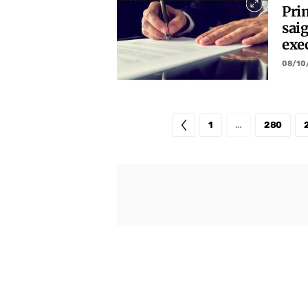
Pri
saig
exe
08/10
1
…
280