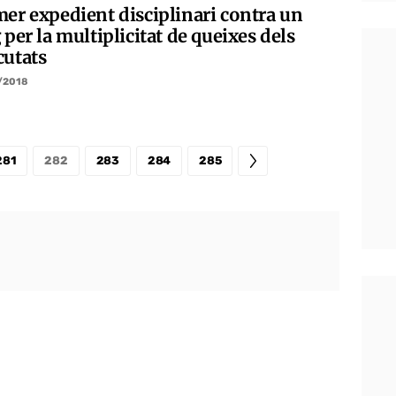
mer expedient disciplinari contra un
 per la multiplicitat de queixes dels
cutats
/2018
281
282
283
284
285