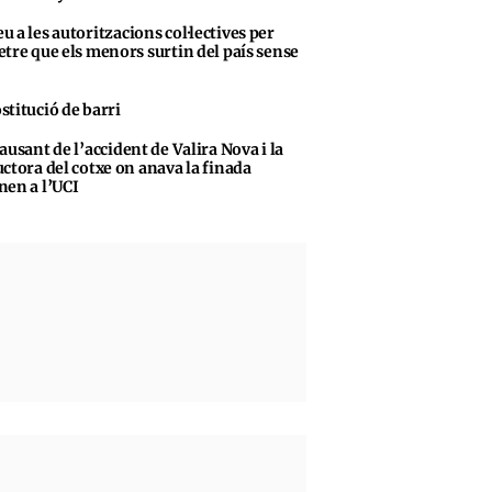
u a les autoritzacions col·lectives per
tre que els menors surtin del país sense
stitució de barri
causant de l’accident de Valira Nova i la
ctora del cotxe on anava la finada
en a l’UCI