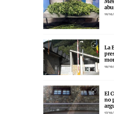
Més
abu
19/10
La 
pre
mom
18/10
El C
no 
argu
17/10