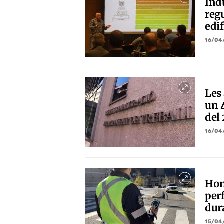
Ind
regu
edif
16/04
Les
un 
del
16/04
Hom
per
dur
15/04