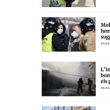
Mol
hem
sug
01/04
L’in
bom
els
30/03