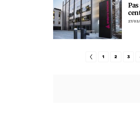
Pas
cen
27/03
1
2
3