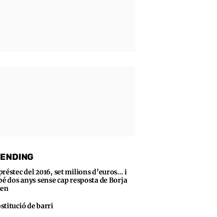
ENDING
préstec del 2016, set milions d’euros… i
bé dos anys sense cap resposta de Borja
sen
stitució de barri