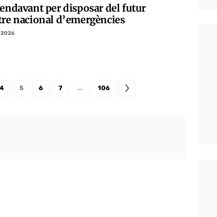
 endavant per disposar del futur
tre nacional d’emergències
/2026
4
5
6
7
…
106