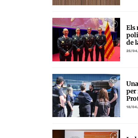
Els
pol
de l
25/04
Una
per 
Prot
18/04