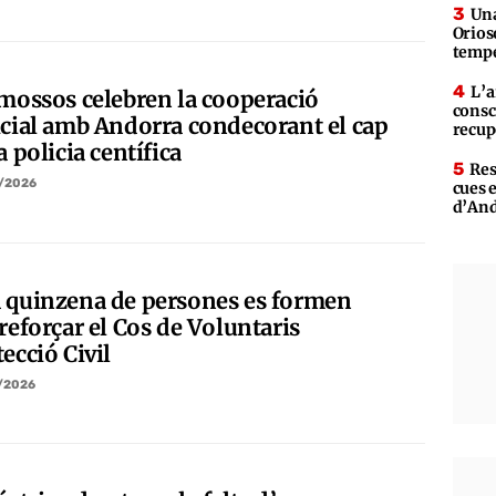
Una
Orios
tempe
L’a
 mossos celebren la cooperació
consc
icial amb Andorra condecorant el cap
recup
a policia centífica
Res
/2026
cues 
d’An
 quinzena de persones es formen
reforçar el Cos de Voluntaris
ecció Civil
/2026