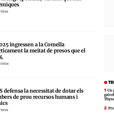
èmiques
/2026
2025 ingressen a la Comella
cticament la meitat de presos que el
4
/2026
TR
S defensa la necessitat de dotar els
Un 
gaire
bers de prou recursos humans i
Thys
nics
Pro
/2026