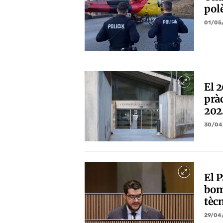
pol
01/05
El 
prà
202
30/04
El P
bom
tèc
29/04