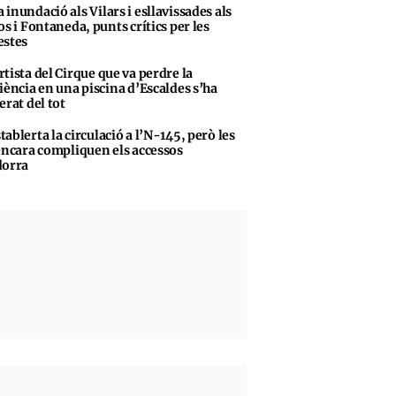
 inundació als Vilars i esllavissades als
os i Fontaneda, punts crítics per les
stes
rtista del Cirque que va perdre la
iència en una piscina d’Escaldes s’ha
erat del tot
tablerta la circulació a l’N-145, però les
encara compliquen els accessos
dorra