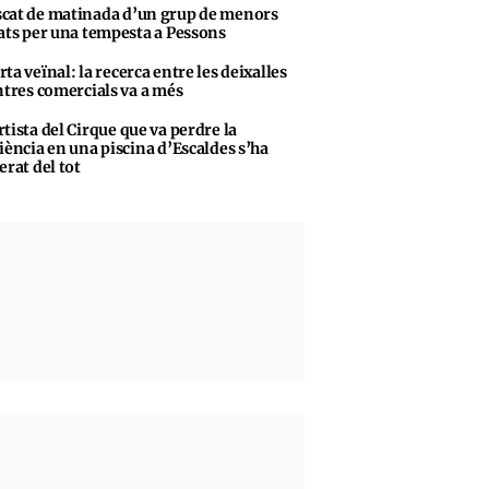
cat de matinada d’un grup de menors
ats per una tempesta a Pessons
rta veïnal: la recerca entre les deixalles
ntres comercials va a més
rtista del Cirque que va perdre la
iència en una piscina d’Escaldes s’ha
erat del tot