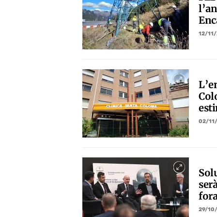
l’an
Enc
12/11
L’en
Col
est
02/11
Solu
serà
for
29/10