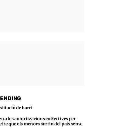
ENDING
stitució de barri
u a les autoritzacions col·lectives per
tre que els menors surtin del país sense