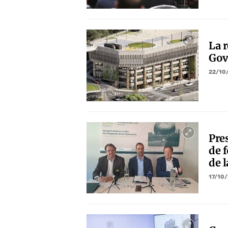
La r
Gov
22/10
Pres
de 
de l
17/10