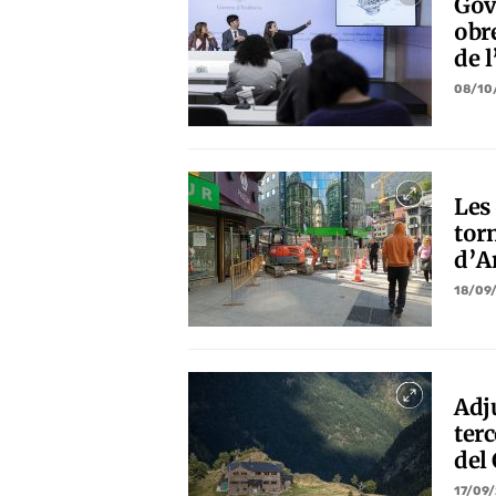
Gov
obre
de 
08/10
Les
torn
d’A
18/09
Adj
terc
del
17/09