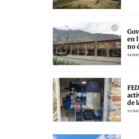
Gov
en l
no é
13/09
FED
act
de l
11/09