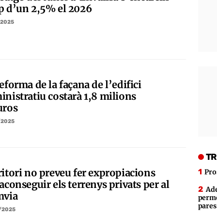
p d’un 2,5% el 2026
/2025
eforma de la façana de l’edifici
inistratiu costarà 1,8 milions
uros
/2025
TR
ritori no preveu fer expropiacions
Pro
aconseguir els terrenys privats per al
Ade
mvia
perme
pares
/2025