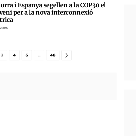
orra i Espanya segellen a la COP30 el
veni per a la nova interconnexió
trica
/2025
3
4
5
…
48