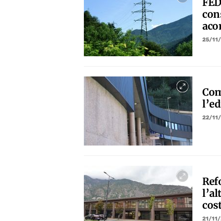
FED
con
aco
25/11
Com
l’ed
22/11
Ref
l’al
cos
21/11