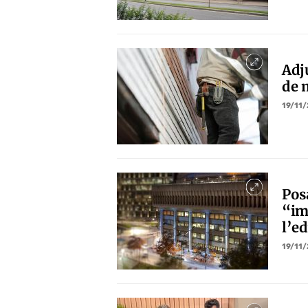
Adj
de 
19/11
Posa
“ima
l’ed
19/11