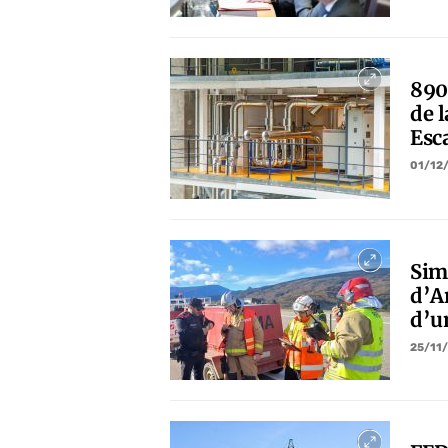
890
de 
Esc
01/12
Sim
d’A
d’u
25/11