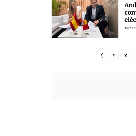
And
con
elèc
19/11
1
2