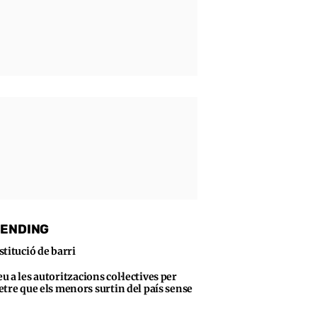
ENDING
stitució de barri
u a les autoritzacions col·lectives per
tre que els menors surtin del país sense