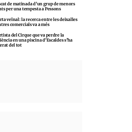
cat de matinada d’un grup de menors
ats per una tempesta a Pessons
rta veïnal: la recerca entre les deixalles
ntres comercials va a més
rtista del Cirque que va perdre la
iència en una piscina d’Escaldes s’ha
erat del tot