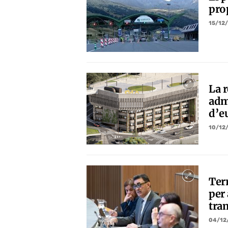
pro
15/12
La r
adm
d’e
10/12
Ter
per 
tra
04/12