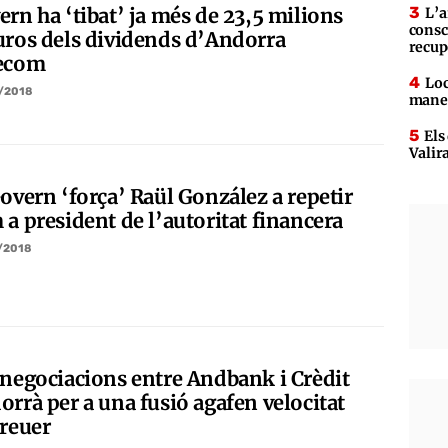
ern ha ‘tibat’ ja més de 23,5 milions
L’a
consc
uros dels dividends d’Andorra
recup
ecom
Loc
/2018
maner
Els
Valir
Govern ‘força’ Raül González a repetir
 a president de l’autoritat financera
/2018
 negociacions entre Andbank i Crèdit
orrà per a una fusió agafen velocitat
creuer