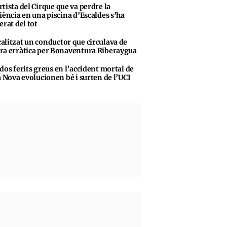
rtista del Cirque que va perdre la
iència en una piscina d’Escaldes s’ha
erat del tot
alitzat un conductor que circulava de
a erràtica per Bonaventura Riberaygua
 dos ferits greus en l’accident mortal de
a Nova evolucionen bé i surten de l’UCI