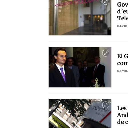
Gov
d’e
Tel
04/10
El 
com
03/10
Les
And
de 