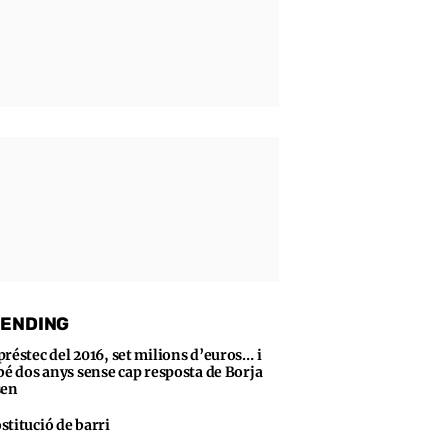
ENDING
préstec del 2016, set milions d’euros… i
bé dos anys sense cap resposta de Borja
sen
stitució de barri