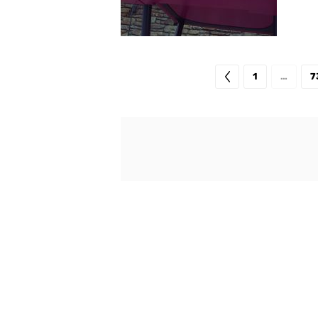
1
…
7