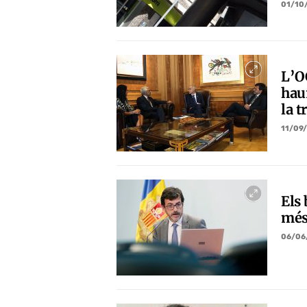
01/10
L’O
haur
la t
11/09
Els
més
06/06