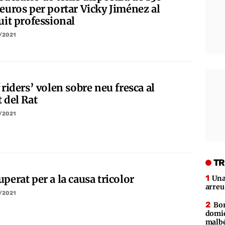
 euros per portar Vicky Jiménez al
uit professional
/2021
‘riders’ volen sobre neu fresca al
 del Rat
/2021
TR
perat per a la causa tricolor
Una
arreu
/2021
Bor
domic
malb