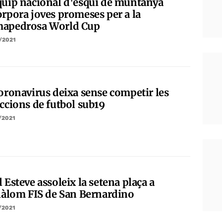
quip nacional d'esquí de muntanya
orpora joves promeses per a la
apedrosa World Cup
/2021
coronavirus deixa sense competir les
eccions de futbol sub19
/2021
 Esteve assoleix la setena plaça a
slàlom FIS de San Bernardino
/2021