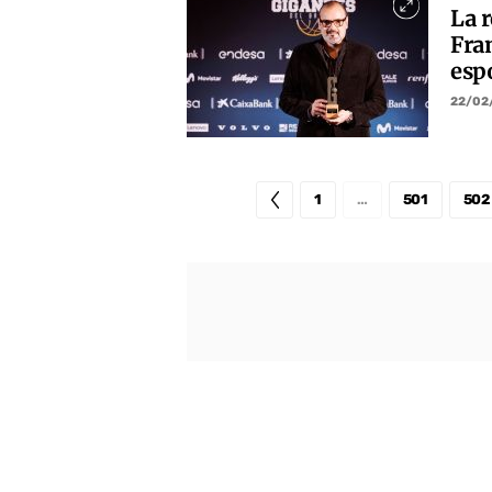
La 
Fra
esp
22/02
1
…
501
502