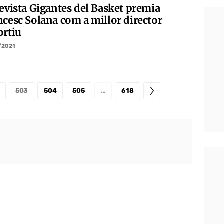
revista Gigantes del Basket premia
ncesc Solana com a millor director
ortiu
/2021
503
504
505
…
618