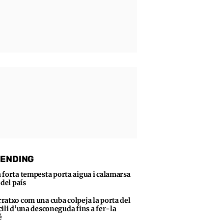
ENDING
 forta tempesta porta aigua i calamarsa
 del país
ratxo com una cuba colpeja la porta del
ili d’una desconeguda fins a fer-la
é