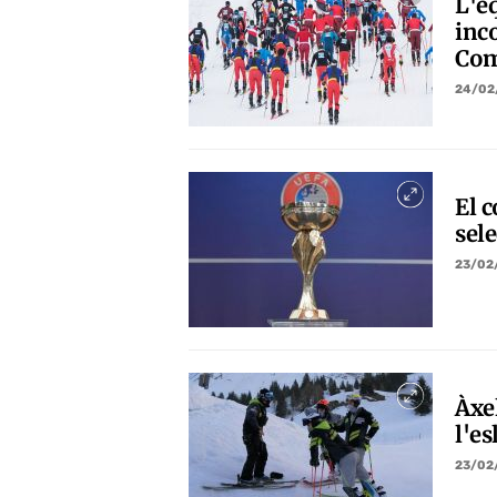
L'e
inc
Com
24/02
El 
sel
23/02
Àxel
l'e
23/02