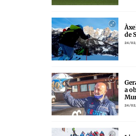
Àxe
de 
24/02
Ger
a o
Mun
24/02