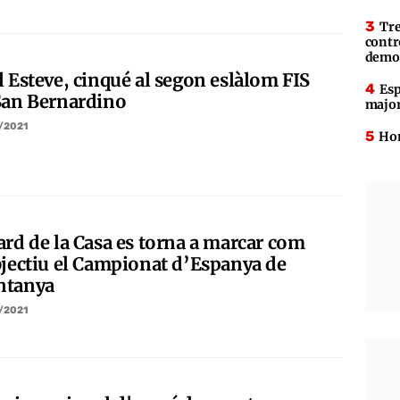
Tre
contr
demo
l Esteve, cinqué al segon eslàlom FIS
Esp
San Bernardino
major
/2021
Hom
ard de la Casa es torna a marcar com
bjectiu el Campionat d’Espanya de
tanya
/2021