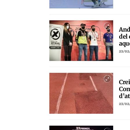
Ando
del
aqu
23/02
Crei
Comu
d'a
23/02