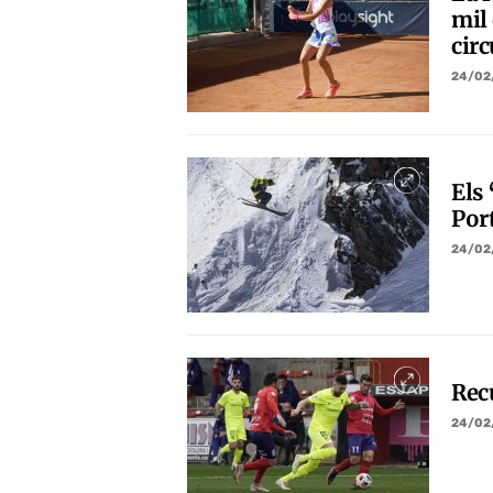
mil
circ
24/02
Els 
Port
24/02
Recu
24/02