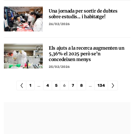
Una jornada per sortir de dubtes
sobre estudis... i habitatge!
26/02/2026
Els ajuts a la recerca augmenten un
5,36% el 2025 però se’n
concedeixen menys
25/02/2026
1
…
4
5
6
7
8
…
134