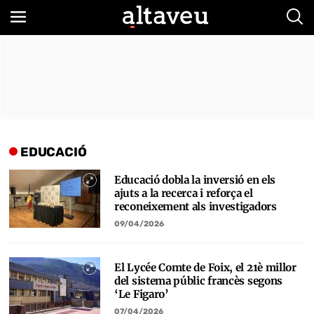
Bus
EDUCACIÓ
Educació dobla la inversió en els
ajuts a la recerca i reforça el
reconeixement als investigadors
09/04/2026
El Lycée Comte de Foix, el 21è millor
del sistema públic francès segons
‘Le Figaro’
07/04/2026