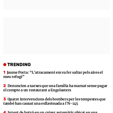
TRENDING
Jaume Porta: “L'atracament em va fer saltar pels aires el
meu refugi”
Denuncien a xarxes que una família ha marxat sense pagar
el compte a un restaurant a Engolasters
Quatre intervencions dels bombers per les tempestes que
també han causat una esllavissada a l’N-145
Intent de butró en un caixer automàtic ubicat en una