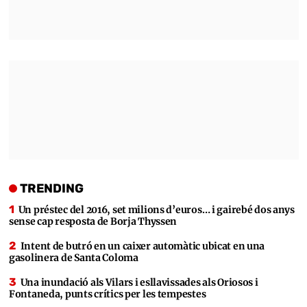
TRENDING
Un préstec del 2016, set milions d’euros… i gairebé dos anys
sense cap resposta de Borja Thyssen
Intent de butró en un caixer automàtic ubicat en una
gasolinera de Santa Coloma
Una inundació als Vilars i esllavissades als Oriosos i
Fontaneda, punts crítics per les tempestes