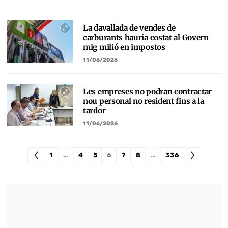
La davallada de vendes de
carburants hauria costat al Govern
mig milió en impostos
11/06/2026
Les empreses no podran contractar
nou personal no resident fins a la
tardor
11/06/2026
1
…
4
5
6
7
8
…
336