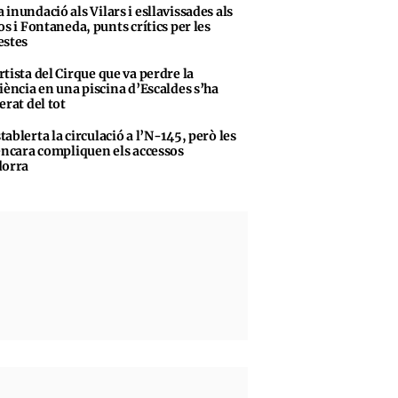
 inundació als Vilars i esllavissades als
os i Fontaneda, punts crítics per les
stes
rtista del Cirque que va perdre la
iència en una piscina d’Escaldes s’ha
erat del tot
tablerta la circulació a l’N-145, però les
encara compliquen els accessos
dorra