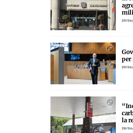
agr
mil
29/06
Gove
per 
29/06
“In
car
la r
28/06