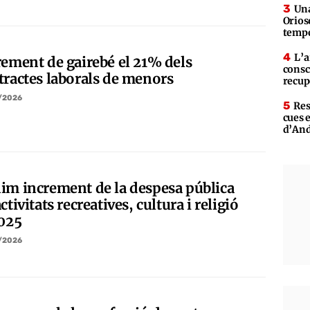
Una
Orios
tempe
L’a
rement de gairebé el 21% dels
consc
tractes laborals de menors
recup
/2026
Res
cues 
d’An
im increment de la despesa pública
ctivitats recreatives, cultura i religió
2025
/2026