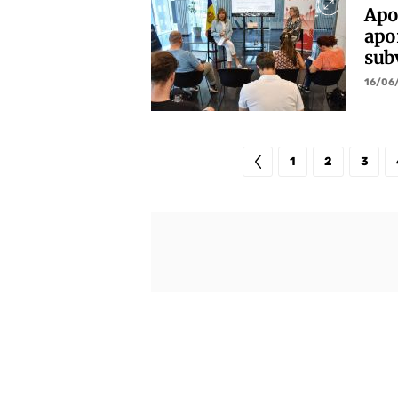
Apo
apo
sub
16/06
1
2
3