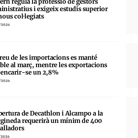
ern regula la professió de gestors
nistratius i exigeix estudis superior
nous col·legiats
/2026
preu de les importacions es manté
able al març, mentre les exportacions
 encarir-se un 2,8%
/2026
bertura de Decathlon i Alcampo a la
gineda requerirà un mínim de 400
balladors
/2026