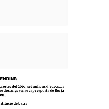
ENDING
préstec del 2016, set milions d’euros… i
bé dos anys sense cap resposta de Borja
sen
stitució de barri