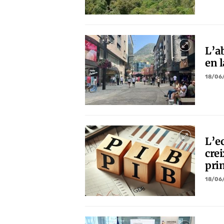
L’a
en 
18/06
L’e
cre
pri
18/06