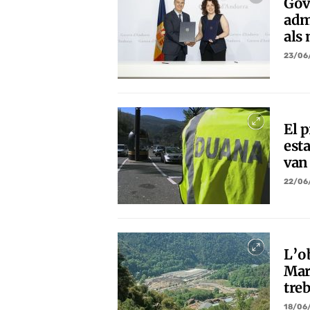
Gov
admi
als 
23/06
El 
est
van
22/06
L’o
Mar
tre
18/06