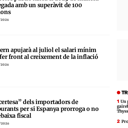
egada amb un superàvit de 100
ions
/2026
rn apujarà al juliol el salari mínim
fer front al creixement de la inflació
/2026
TR
certesa” dels importadors de
Un 
gaire
burants per si Espanya prorroga o no
Thys
ebaixa fiscal
Pro
/2026