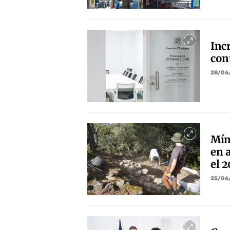
Inc
con
28/06
Mín
en a
el 
25/06