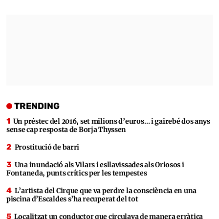
TRENDING
Un préstec del 2016, set milions d’euros… i gairebé dos anys
sense cap resposta de Borja Thyssen
Prostitució de barri
Una inundació als Vilars i esllavissades als Oriosos i
Fontaneda, punts crítics per les tempestes
L’artista del Cirque que va perdre la consciència en una
piscina d’Escaldes s’ha recuperat del tot
Localitzat un conductor que circulava de manera erràtica