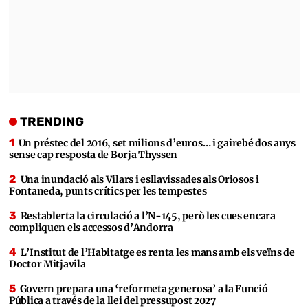
TRENDING
Un préstec del 2016, set milions d’euros… i gairebé dos anys
sense cap resposta de Borja Thyssen
Una inundació als Vilars i esllavissades als Oriosos i
Fontaneda, punts crítics per les tempestes
Restablerta la circulació a l’N-145, però les cues encara
compliquen els accessos d’Andorra
L’Institut de l’Habitatge es renta les mans amb els veïns de
Doctor Mitjavila
Govern prepara una ‘reformeta generosa’ a la Funció
Pública a través de la llei del pressupost 2027