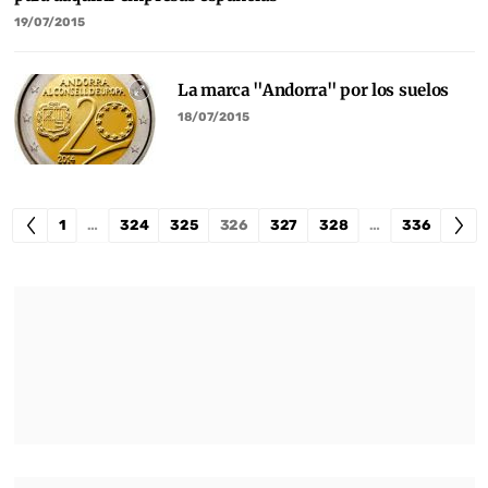
19/07/2015
La marca "Andorra" por los suelos
18/07/2015
1
…
324
325
326
327
328
…
336