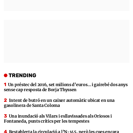
TRENDING
Un préstec del 2016, set milions d’euros… i gairebé dos anys
sense cap resposta de Borja Thyssen
Intent de butró en un caixer automàtic ubicat en una
gasolinera de Santa Coloma
Una inundació als Vilars i esllavissades als Oriosos i
Fontaneda, punts crítics per les tempestes
Restablerta la circulació a l’N-145, però les cues encara