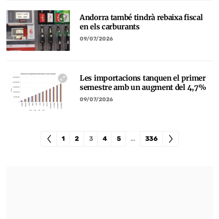
Andorra també tindrà rebaixa fiscal
en els carburants
09/07/2026
Les importacions tanquen el primer
semestre amb un augment del 4,7%
09/07/2026
1
2
3
4
5
…
336