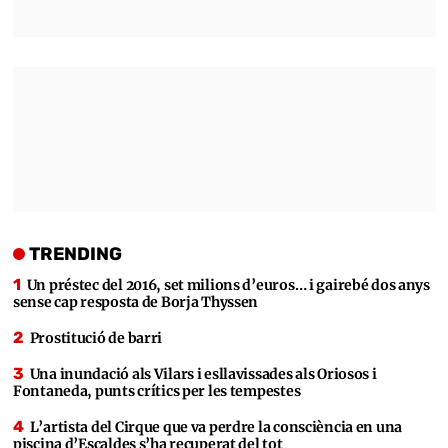
TRENDING
Un préstec del 2016, set milions d’euros… i gairebé dos anys
sense cap resposta de Borja Thyssen
Prostitució de barri
Una inundació als Vilars i esllavissades als Oriosos i
Fontaneda, punts crítics per les tempestes
L’artista del Cirque que va perdre la consciència en una
piscina d’Escaldes s’ha recuperat del tot