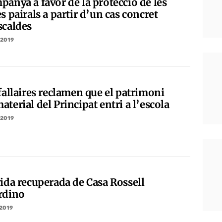
panya a favor de la protecció de les
s pairals a partir d’un cas concret
scaldes
/2019
fallaires reclamen que el patrimoni
terial del Principat entri a l’escola
/2019
vida recuperada de Casa Rossell
rdino
/2019