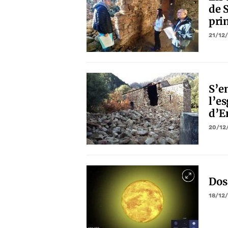
de S
pri
21/12
S’e
l’e
d’E
20/12
Dos
18/12