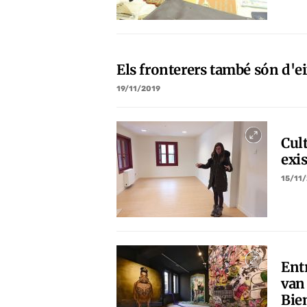
Els fronterers també són d'
19/11/2019
Cult
exis
15/11
Ent
van
Bie