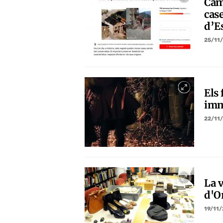
Cam
case
d’E
25/11
Els 
imma
22/11
La 
d'O
19/11