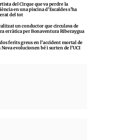
rtista del Cirque que va perdre la
iència en una piscina d’Escaldes s’ha
erat del tot
alitzat un conductor que circulava de
a erràtica per Bonaventura Riberaygua
 dos ferits greus en l’accident mortal de
a Nova evolucionen bé i surten de l’UCI