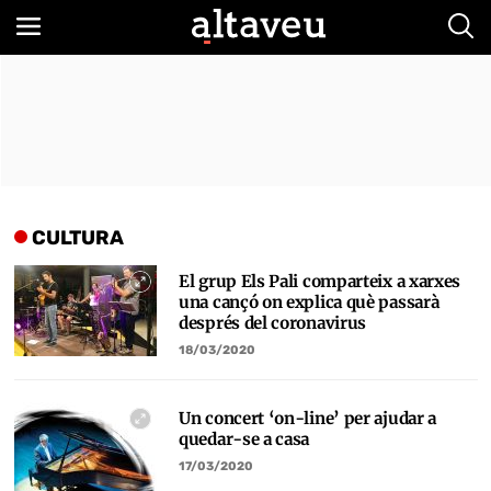
Bus
CULTURA
El grup Els Pali comparteix a xarxes
una cançó on explica què passarà
després del coronavirus
18/03/2020
Un concert ‘on-line’ per ajudar a
quedar-se a casa
17/03/2020