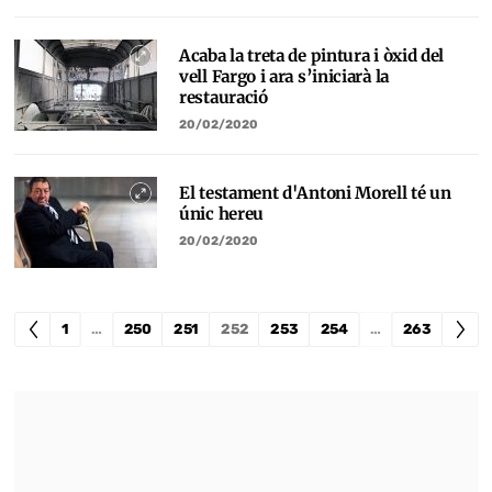
Acaba la treta de pintura i òxid del
vell Fargo i ara s’iniciarà la
restauració
20/02/2020
El testament d'Antoni Morell té un
únic hereu
20/02/2020
1
…
250
251
252
253
254
…
263