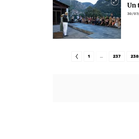
Un t
30/07
1
…
237
238