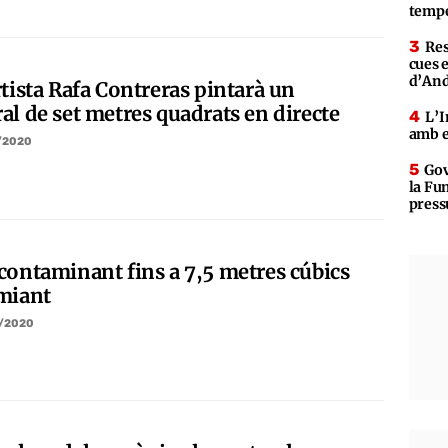
tempe
Res
cues 
d’An
rtista Rafa Contreras pintarà un
al de set metres quadrats en directe
L’I
amb e
/2020
Gov
la Fun
press
contaminant fins a 7,5 metres cúbics
miant
/2020