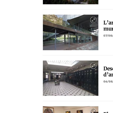
L’a
mur
07/08
Des
d’a
06/08