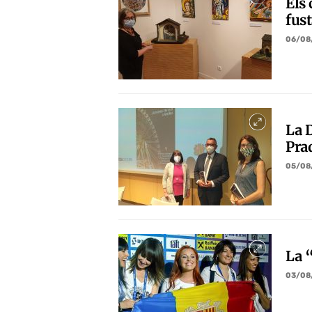
Els 
fus
06/08
La 
Prad
05/08
La 
03/08