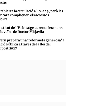
stes
tablerta la circulació a l’N-145, però les
encara compliquen els accessos
dorra
nstitut de l’Habitatge es renta les mans
ls veïns de Doctor Mitjavila
ern prepara una ‘reformeta generosa’ a
ció Pública a través de la llei del
upost 2027