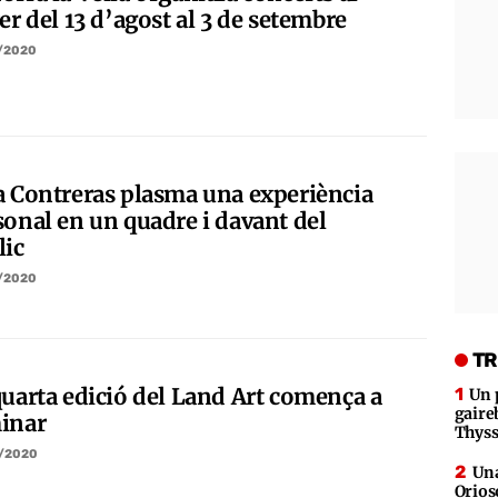
er del 13 d’agost al 3 de setembre
/2020
a Contreras plasma una experiència
sonal en un quadre i davant del
lic
/2020
TR
quarta edició del Land Art comença a
Un 
gaire
inar
Thys
/2020
Una
Orios