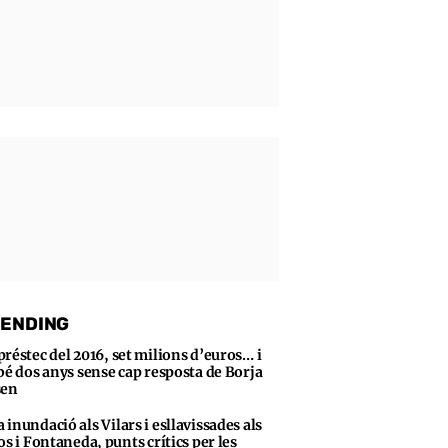
ENDING
préstec del 2016, set milions d’euros… i
bé dos anys sense cap resposta de Borja
sen
 inundació als Vilars i esllavissades als
os i Fontaneda, punts crítics per les