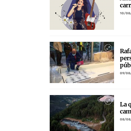
carr
10/08
Raf
per
púb
09/08
La 
cam
08/08