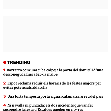
TRENDING
Borratxo com una cuba colpeja la porta del domicili d’una
desconeguda fins a fer-la malbé
Espot reclama reduir els horaris de les festes majors per
evitar potencials aldarulls
Una forta tempesta porta aigua i calamarsa arreu del país
Ni navalla ni punxada: els dos incidents que van fer
suspendre la festa d’Escaldes queden en no-res