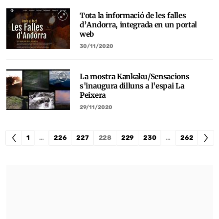
Tota la informació de les falles
d’Andorra, integrada en un portal
web
30/11/2020
La mostra Kankaku/Sensacions
s'inaugura dilluns a l'espai La
Peixera
29/11/2020
1
…
226
227
228
229
230
…
262