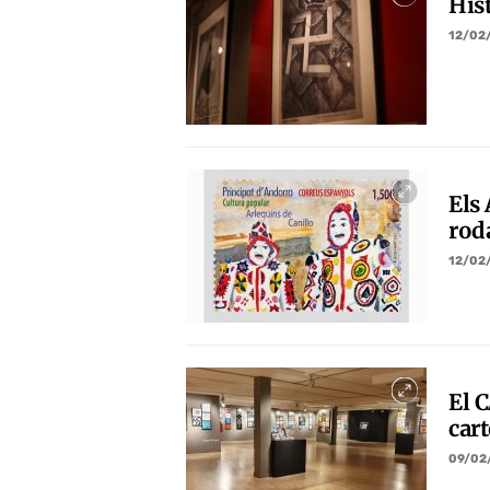
Hist
12/02
Els
rod
12/02
El 
cart
09/02