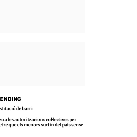
ENDING
stitució de barri
u a les autoritzacions col·lectives per
tre que els menors surtin del país sense