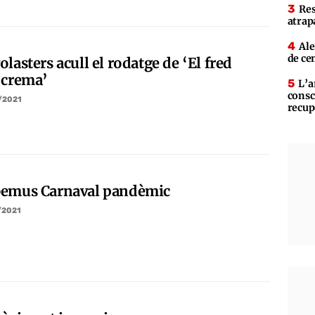
Res
atrap
Ale
de ce
lasters acull el rodatge de ‘El fred
 crema’
L’a
consc
/2021
recup
emus Carnaval pandèmic
/2021