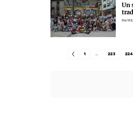
Un 
trad
06/02
1
…
223
224