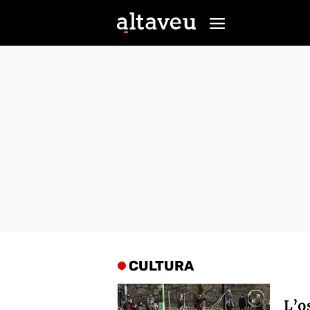
CULTURA
L’o