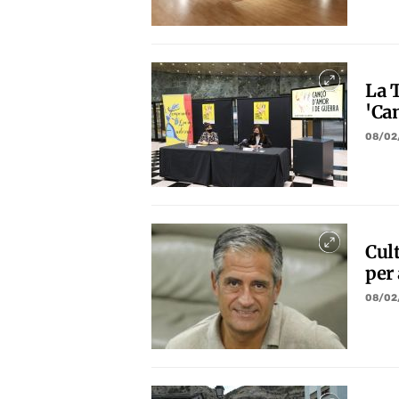
La 
'Ca
08/02
Cul
per 
08/02