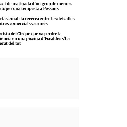
cat de matinada d’un grup de menors
ats per una tempesta a Pessons
rta veïnal: la recerca entre les deixalles
ntres comercials va a més
rtista del Cirque que va perdre la
iència en una piscina d’Escaldes s’ha
erat del tot