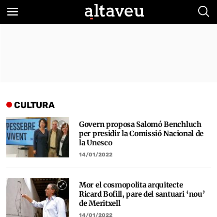
Bus
CULTURA
Govern proposa Salomó Benchluch
per presidir la Comissió Nacional de
la Unesco
14/01/2022
Mor el cosmopolita arquitecte
Ricard Bofill, pare del santuari ‘nou’
de Meritxell
14/01/2022