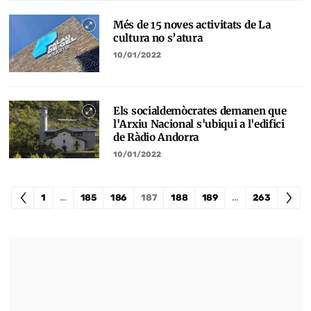
Més de 15 noves activitats de La
cultura no s’atura
10/01/2022
Els socialdemòcrates demanen que
l'Arxiu Nacional s'ubiqui a l'edifici
de Ràdio Andorra
10/01/2022
1
…
185
186
187
188
189
…
263