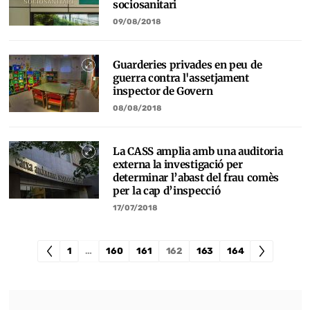
sociosanitari
09/08/2018
Guarderies privades en peu de
guerra contra l'assetjament
inspector de Govern
08/08/2018
La CASS amplia amb una auditoria
externa la investigació per
determinar l’abast del frau comès
per la cap d’inspecció
17/07/2018
1
…
160
161
162
163
164