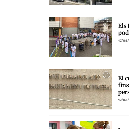
Els 
pod
17/06
El c
fins
per
17/06