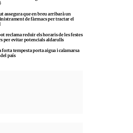
é
ut assegura que en breu arribarà un
nistrament de fàrmacs per tractar el
H
ot reclama reduir els horaris de les festes
s per evitar potencials aldarulls
 forta tempesta porta aigua i calamarsa
 del país