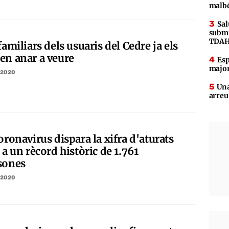
malb
Sal
submi
TDA
familiars dels usuaris del Cedre ja els
en anar a veure
Esp
major
/2020
Una
arreu
oronavirus dispara la xifra d'aturats
 a un rècord històric de 1.761
sones
/2020