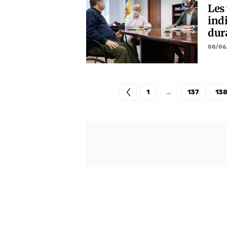
Les 
indi
dur
08/06
1
…
137
13