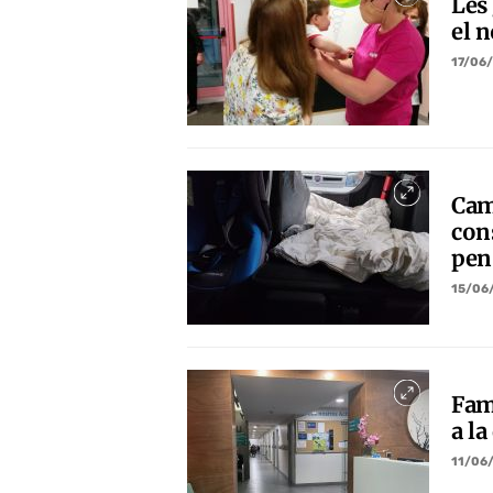
Les
el 
17/06
Cam
con
pen
15/06
Fam
a la
11/06