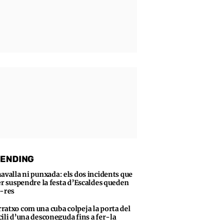
ENDING
navalla ni punxada: els dos incidents que
er suspendre la festa d’Escaldes queden
-res
ratxo com una cuba colpeja la porta del
ili d’una desconeguda fins a fer-la