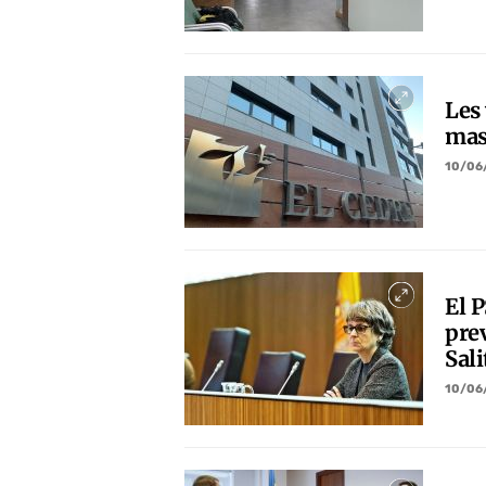
Les 
masc
10/06
El P
prev
Sali
10/06