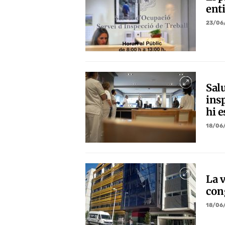
enti
23/06
Sal
insp
hi e
18/06
La v
cong
18/06