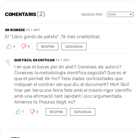
(2)
COMENTARIS
ORDENA PER
SR BISBEEE
FA 1 ANY
El "Libro gordo de petete" ,Té més credibilitat.
RESPON
DENUNCIA
4
0
QUE FÀCIL ES CRITICAR
FA 1 ANY
I en que et bases per dir això? Coneixes als autors?
Coneixes la metodologia científica seguida? Que es el
que et permet dir-ho? Tens dades contrastades que
indiquen el contrari del que diu el document? Molt fàcil
tirar per terra una feina feta amb el màxim rigor científic
amb una afirmació tant lapidant i poc argumentada.
Almenys te l’hauras llegit no?
RESPON
DENUNCIA
1
2