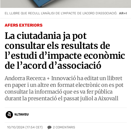
EL LLIBRE QUE RECULL L'ANÀLISI DE L'IMPACTE DE L'ACORD D'ASSOCIACIÓ.
AR+I
AFERS EXTERIORS
La ciutadania ja pot
consultar els resultats de
l’estudi d’impacte econòmic
de l’acord d’associació
Andorra Recerca + Innovació ha editat un llibret
en paper i un altre en format electrònic on es pot
consultar la informació que es va fer pública
durant la presentació el passat juliol a Aixovall
ALTAVEU
2
COMENTARIS
10/10/2024 (17:54 CET)