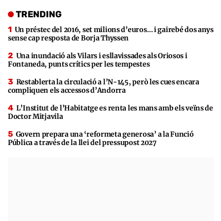
TRENDING
Un préstec del 2016, set milions d’euros… i gairebé dos anys
sense cap resposta de Borja Thyssen
Una inundació als Vilars i esllavissades als Oriosos i
Fontaneda, punts crítics per les tempestes
Restablerta la circulació a l’N-145, però les cues encara
compliquen els accessos d’Andorra
L’Institut de l’Habitatge es renta les mans amb els veïns de
Doctor Mitjavila
Govern prepara una ‘reformeta generosa’ a la Funció
Pública a través de la llei del pressupost 2027