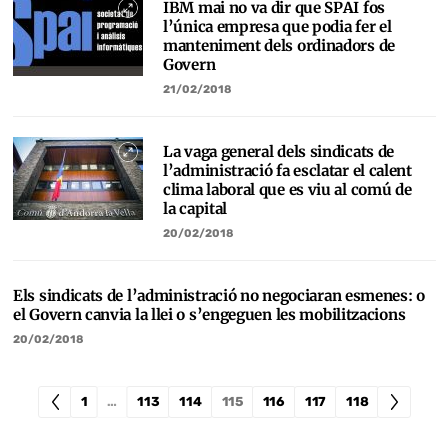
IBM mai no va dir que SPAI fos
l’única empresa que podia fer el
manteniment dels ordinadors de
Govern
21/02/2018
La vaga general dels sindicats de
l’administració fa esclatar el calent
clima laboral que es viu al comú de
la capital
20/02/2018
Els sindicats de l’administració no negociaran esmenes: o
el Govern canvia la llei o s’engeguen les mobilitzacions
20/02/2018
1
…
113
114
115
116
117
118