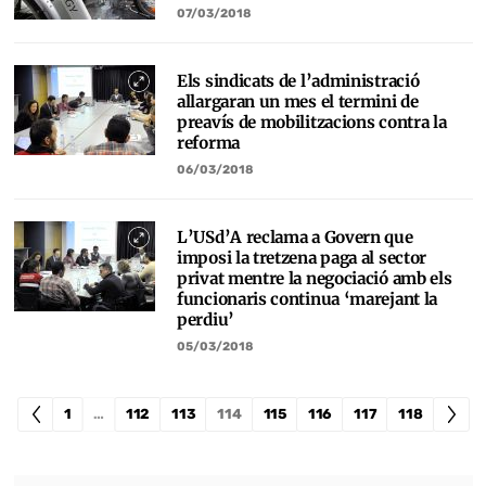
07/03/2018
Els sindicats de l’administració
allargaran un mes el termini de
preavís de mobilitzacions contra la
reforma
06/03/2018
L’USd’A reclama a Govern que
imposi la tretzena paga al sector
privat mentre la negociació amb els
funcionaris continua ‘marejant la
perdiu’
05/03/2018
1
…
112
113
114
115
116
117
118