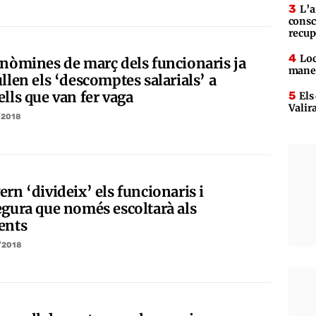
L’a
consc
recup
Loc
 nòmines de març dels funcionaris ja
maner
llen els ‘descomptes salarials’ a
lls que van fer vaga
Els
Valir
/2018
rn ‘divideix’ els funcionaris i
egura que només escoltarà als
ents
/2018