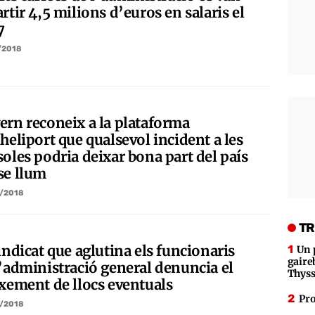
rtir 4,5 milions d’euros en salaris el
7
/2018
ern reconeix a la plataforma
heliport que qualsevol incident a les
soles podria deixar bona part del país
se llum
/2018
TR
indicat que aglutina els funcionaris
Un 
gaire
l’administració general denuncia el
Thys
ixement de llocs eventuals
Pro
/2018