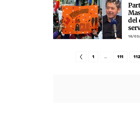
Part
Mas
del 
ser
18/03
1
…
111
11