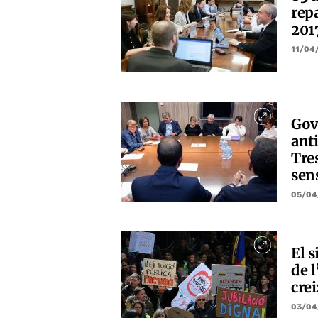
repa
201
11/04
Gov
anti
Tre
sen
05/04
El s
de 
cre
03/04