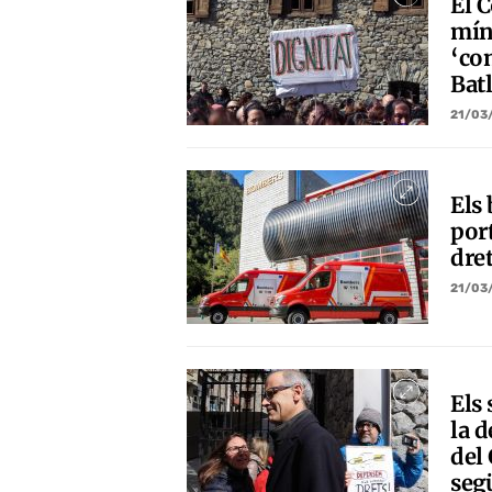
El C
mín
‘con
Batl
21/03
Els 
port
dre
21/03
Els 
la 
del
seg