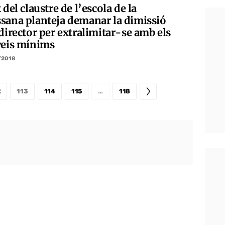
 del claustre de l’escola de la
sana planteja demanar la dimissió
director per extralimitar-se amb els
veis mínims
/2018
2
113
114
115
…
118