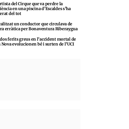
rtista del Cirque que va perdre la
iència en una piscina d’Escaldes s’ha
erat del tot
alitzat un conductor que circulava de
a erràtica per Bonaventura Riberaygua
 dos ferits greus en l’accident mortal de
a Nova evolucionen bé i surten de l’UCI