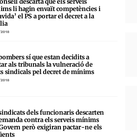
onsell descarta que els serveis
ims li hagin envaït competències i
vida’ el PS a portar el decret a la
lia
/2018
bombers sí que estan decidits a
ar als tribunals la vulneració de
ts sindicals pel decret de mínims
/2018
sindicats dels funcionaris descarten
demanda contra els serveis mínims
 Govern però exigiran pactar-ne els
üents