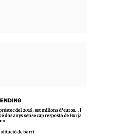
ENDING
préstec del 2016, set milions d’euros… i
bé dos anys sense cap resposta de Borja
sen
stitució de barri