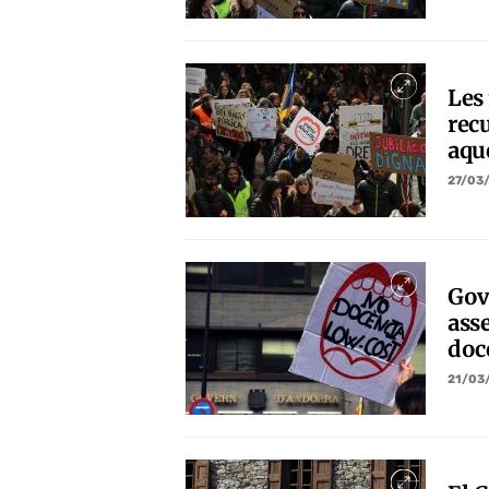
Les
recu
aque
27/03
Gove
ass
doc
21/03